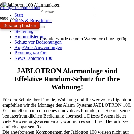
email@focuscontrol.info
Start
0800 100 007
Infos & Broschüren
Beratung buchen
Design
Steuerung
Automatisierung
Produkt
wurde deinem Warenkorb hinzugefügt.
Schutz vor Bedrohungen
App/Web-Anwendungen
Beratung vor Ort
News Jablotron 100
JABLOTRON Alarmanlage sind
Effektive Rundum-Schutz für Ihre
Wohnung!
Für den Schutz Ihre Familie, Wohnung und Ihr wertvolles Eigentum
empfehlen wir die Montage des Alarm-Systems JABLOTRON 100.
Es handelt sich um ein neues innovatives Produkt, das Sie mit seiner
benutzerfreundlichen Bedienung überrascht. Dieses System bietet
viele Anwendungsvarianten an, wodurch es sich Ihren Bedürfnissen
einfach anpassen lässt.
Die angebotenen Komponenten der Jablotron 100 weisen nicht nur