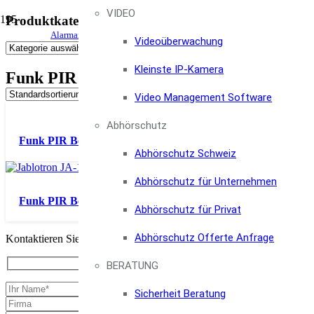
VIDEO
Produktkategorien
email@foc
Alarmanlagen & Einbruchschutz Shop, Infos und Beratung
Videoüberwachung
0800 100 
Kleinste IP-Kamera
Funk PIR Bewegungsmelder
Video Management Software
Abhörschutz
Funk PIR Bewegungsmelder Design Line Farbe: Weiß
Abhörschutz Schweiz
Abhörschutz für Unternehmen
Funk PIR Bewegungsmelder Design Line Farbe: Weiß mit du
Abhörschutz für Privat
Abhörschutz Offerte Anfrage
Kontaktieren Sie uns, wir beraten Sie gerne.
BERATUNG
Sicherheit Beratung