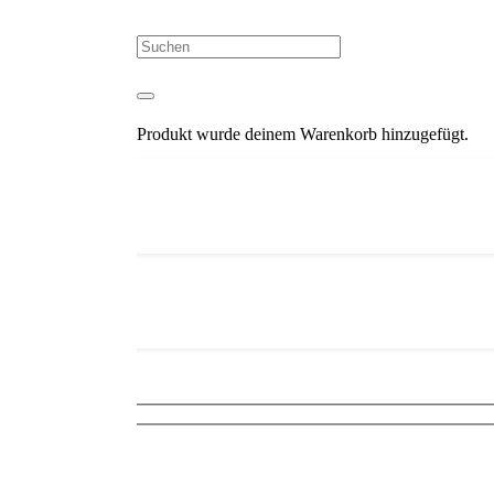
uscontrol.info
007
Produkt
wurde deinem Warenkorb hinzugefügt.
nkler Linse