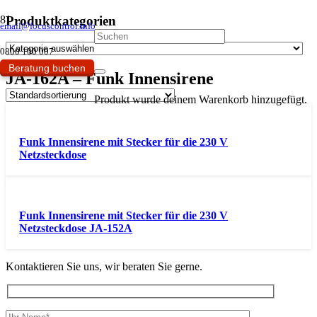
Produktkategorien
email@focuscontrol.info
0800 100 007
Beratung buchen
JA-162A – Funk Innensirene
Produkt
wurde deinem Warenkorb hinzugefügt.
Funk Innensirene mit Stecker für die 230 V
Netzsteckdose
Funk Innensirene mit Stecker für die 230 V
Netzsteckdose JA-152A
Kontaktieren Sie uns, wir beraten Sie gerne.