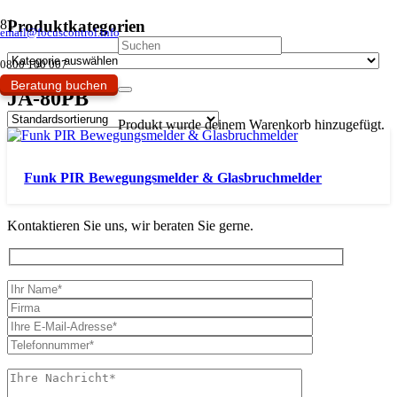
Produktkategorien
email@focuscontrol.info
0800 100 007
Beratung buchen
JA-80PB
Produkt
wurde deinem Warenkorb hinzugefügt.
Funk PIR Bewegungsmelder & Glasbruchmelder
Kontaktieren Sie uns, wir beraten Sie gerne.