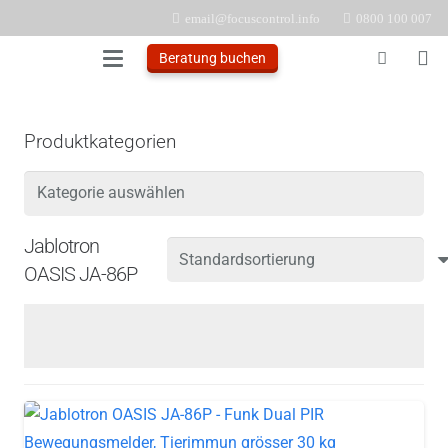
email@focuscontrol.info
0800 100 007
Beratung buchen
Produktkategorien
Jablotron
OASIS JA-86P