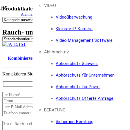
VIDEO
Produktkategorien
email@foc
Alarmanlagen & Einbruchschutz Shop, Infos und Beratung
Videoüberwachung
0800 100 
Kleinste IP-Kamera
Rauch- und Wärmemelder
Video Management Software
Abhörschutz
Kombinierter Funk-, Rauch- und Wärmemelder mit Innensir
Abhörschutz Schweiz
Kontaktieren Sie uns, wir beraten Sie gerne.
Abhörschutz für Unternehmen
Abhörschutz für Privat
Abhörschutz Offerte Anfrage
BERATUNG
Sicherheit Beratung