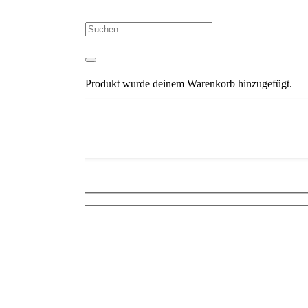
uscontrol.info
007
Produkt
wurde deinem Warenkorb hinzugefügt.
ene