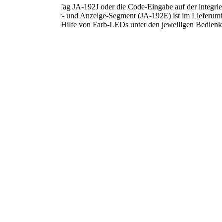
e) über den RFID Tag JA-192J oder die Code-Eingabe auf der integrier
werden. Ein Schalt- und Anzeige-Segment (JA-192E) ist im Lieferumf
ppt und zeigen mit Hilfe von Farb-LEDs unter den jeweiligen Bedienk