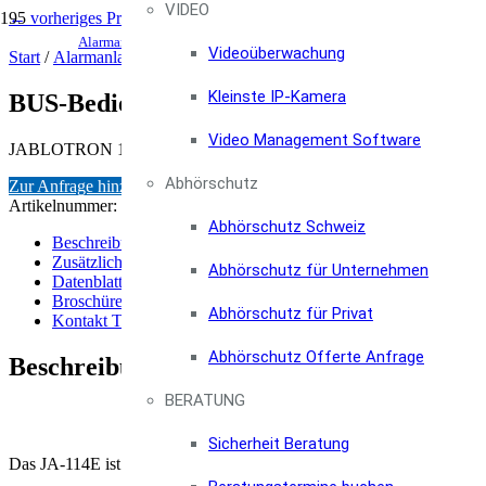
VIDEO
← vorheriges Produkt
nächstes Produkt →
email@foc
Alarmanlagen & Einbruchschutz Shop, Infos und Beratung
Videoüberwachung
0800 100 
Start
/
Alarmanlagen
/
JABLOTRON 100 BUS-Alarmanlagen
/ BUS-
Kleinste IP-Kamera
BUS-Bedienteil mit Display, Tastatur und
Video Management Software
JABLOTRON 100 JA-114E – BUS-Bedienteil mit Display, Tastatur
Abhörschutz
Zur Anfrage hinzufügen
Artikelnummer:
JA-114E
Kategorie:
JABLOTRON 100 BUS-Alarma
Abhörschutz Schweiz
Beschreibung
Zusätzliche Informationen
Abhörschutz für Unternehmen
Datenblatt
Broschüre
Abhörschutz für Privat
Kontakt Termine
Abhörschutz Offerte Anfrage
Beschreibung
BERATUNG
JABLOTRON 100 JA-11
Sicherheit Beratung
Das JA-114E ist ein Bus- Zugangsmodul mit LCD-Display, Tastatur 