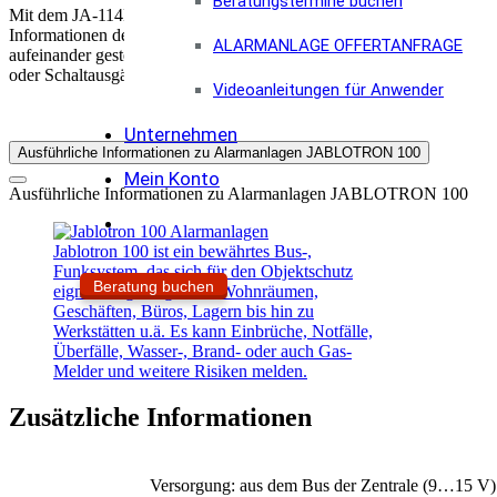
Beratungstermine buchen
Mit dem JA-114E ist die Zugangskontrolle (Schaltung der Alarmanlag
Informationen des Alarmsystems und dessen Komponenten abgerufen 
ALARMANLAGE OFFERTANFRAGE
aufeinander gesteckt werden. Diese werden auf das JA-114E aufgekla
oder Schaltausgänge an.
Videoanleitungen für Anwender
Unternehmen
Ausführliche Informationen zu Alarmanlagen JABLOTRON 100
Mein Konto
Ausführliche Informationen zu Alarmanlagen JABLOTRON 100
Jablotron 100 ist ein bewährtes Bus-,
Funksystem, das sich für den Objektschutz
Beratung buchen
eignet. Angefangen bei Wohnräumen,
Geschäften, Büros, Lagern bis hin zu
Werkstätten u.ä. Es kann Einbrüche, Notfälle,
Überfälle, Wasser-, Brand- oder auch Gas-
Melder und weitere Risiken melden.
Zusätzliche Informationen
Versorgung: aus dem Bus der Zentrale (9…15 V)