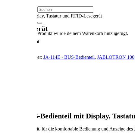
uscontrol.info
007
Bedienteil mit Display, Tastatur und RFID-Lesegerät
 RFID-Lesegerät
Produkt
wurde deinem Warenkorb hinzugefügt.
 und RFID-Lesegerät
nlagen
Schlagwörter:
JA-114E - BUS-Bedienteil
,
JABLOTRON 100
4E – BUS-Bedienteil mit Display, Tastatu
und RFID- Lesegerät, für die komfortable Bedienung und Anzeige des