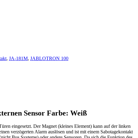
akt
,
JA-181M
,
JABLOTRON 100
ernen Sensor Farbe: Weiß
ren eingesetzt. Der Magnet (kleines Element) kann auf der linken
 einen verzögerten Alarm auslösen und ist mit einem Sabotagekontakt
 (nicht Bus Systeme) oder andere Sensoren. Da sich die Funktion des