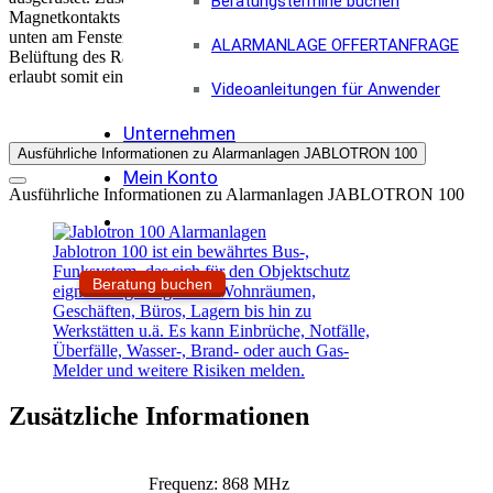
Beratungstermine buchen
Magnetkontakts per DIP Schalter deaktivieren lässt, kann der JA-181
unten am Fenster montiert, so kann dieses auch gekippt werden, wenn 
ALARMANLAGE OFFERTANFRAGE
Belüftung des Raumes. Nebst dem Standardmagneten wird zusätzlich
erlaubt somit eine noch platzsparender und optisch sehr elegante Instal
Videoanleitungen für Anwender
Unternehmen
Ausführliche Informationen zu Alarmanlagen JABLOTRON 100
Mein Konto
Ausführliche Informationen zu Alarmanlagen JABLOTRON 100
Jablotron 100 ist ein bewährtes Bus-,
Funksystem, das sich für den Objektschutz
Beratung buchen
eignet. Angefangen bei Wohnräumen,
Geschäften, Büros, Lagern bis hin zu
Werkstätten u.ä. Es kann Einbrüche, Notfälle,
Überfälle, Wasser-, Brand- oder auch Gas-
Melder und weitere Risiken melden.
Zusätzliche Informationen
Frequenz: 868 MHz