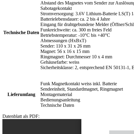
Abstand des Magnetes vom Sender zur Auslösung
Sabotagekontakt
Stromversorgung: 3.6V Lithium-Batterie LS(T) 1
Batterielebensdauer: ca. 2 bis 4 Jahre
Eingang für drahtgebundene Melder (Öffner/Schli
Funkreichweite: ca. 300 m freies Feld
Technische Daten
Betriebstemperatur: -10°C bis +40°C
Abmessungen (HxBxT)
Sender: 110 x 31 x 26 mm
Magnet: 56 x 16 x 15 mm
Ringmagnet: Durchmesser 10 x 4 mm
Gehäusefarbe: weiss
Sicherheitsklasse: 2, entsprechend EN 50131
Funk Magnetkontakt weiss inkl. Batterie
Sendeeinheit, Standardmagnet, Ringmagnet
Lieferumfang
Montagematerial
Bedienungsanleitung
Technische Daten
Datenblatt als PDF: