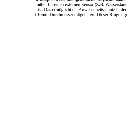
M auch nur als Übermittler für einen externen Sensor (Z.B. Wasserstan
die Anlage aktiviert ist. Das ermöglicht ein Anwesenheitsschutz in der
 ein Ringmagnet mit 10mm Durchmesser mitgeliefert. Dieser Ringmag
lation.