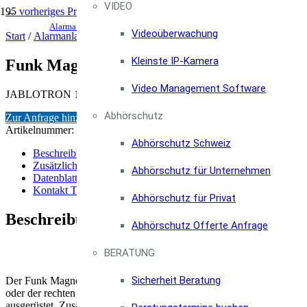
VIDEO
← vorheriges Produkt
nächstes Produkt →
email@foc
Alarmanlagen & Einbruchschutz Shop, Infos und Beratung
Videoüberwachung
0800 100 
Start
/
Alarmanlagen
/
JABLOTRON 100 Funk-Alarmanlagen
/ Funk
Kleinste IP-Kamera
Funk Magnetkontakt mit Eingang für exte
Video Management Software
JABLOTRON 100 JA-181M – Funk Magnetkontakt mit Eingang für e
Abhörschutz
Zur Anfrage hinzufügen
Artikelnummer:
JA-181M
Kategorie:
JABLOTRON 100 Funk-Alarm
Abhörschutz Schweiz
Beschreibung
Zusätzliche Informationen
Abhörschutz für Unternehmen
Datenblatt
Kontakt Termine
Abhörschutz für Privat
Beschreibung
Abhörschutz Offerte Anfrage
JABLOTRON 100 JA-181M –
BERATUNG
Sicherheit Beratung
Der Funk Magnetkontakt reagiert auf das Entfernen des Magneten vom
oder der rechten Seite des Senders angebracht werden, da der Melder
ausgerüstet. Zusätzlich verfügt er über einen zusätzlichen Eingang 