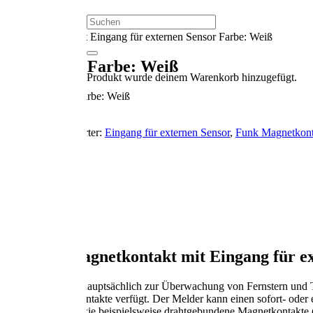
uscontrol.info
007
 Magnetkontakt mit Eingang für externen Sensor Farbe: Weiß
rnen Sensor Farbe: Weiß
Produkt
wurde deinem Warenkorb hinzugefügt.
xternen Sensor Farbe: Weiß
anlagen
Schlagwörter:
Eingang für externen Sensor
,
Funk Magnetkont
 Funk Magnetkontakt mit Eingang für ext
 Sender. Er wird hauptsächlich zur Überwachung von Fernstern und Tü
 über zwei Reed Kontakte verfügt. Der Melder kann einen sofort- oder
für externe Sensoren wie beispielsweise drahtgebundene Magnetkontakte