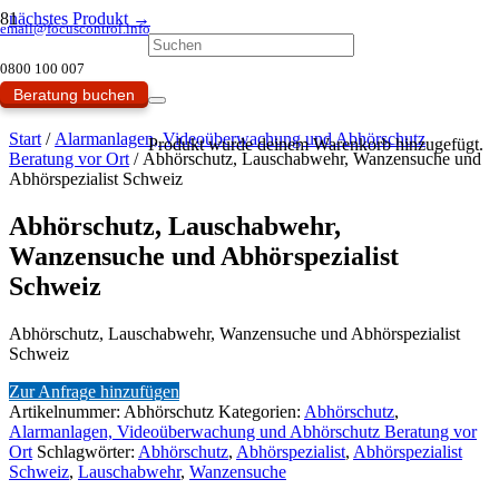
nächstes Produkt →
email@focuscontrol.info
0800 100 007
Beratung buchen
Start
/
Alarmanlagen, Videoüberwachung und Abhörschutz
Produkt
wurde deinem Warenkorb hinzugefügt.
Beratung vor Ort
/ Abhörschutz, Lauschabwehr, Wanzensuche und
Abhörspezialist Schweiz
Abhörschutz, Lauschabwehr,
Wanzensuche und Abhörspezialist
Schweiz
Abhörschutz, Lauschabwehr, Wanzensuche und Abhörspezialist
Schweiz
Zur Anfrage hinzufügen
Artikelnummer:
Abhörschutz
Kategorien:
Abhörschutz
,
Alarmanlagen, Videoüberwachung und Abhörschutz Beratung vor
Ort
Schlagwörter:
Abhörschutz
,
Abhörspezialist
,
Abhörspezialist
Schweiz
,
Lauschabwehr
,
Wanzensuche