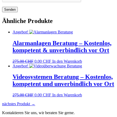
Ähnliche Produkte
Angebot!
Alarmanlagen Beratung – Kostenlos,
kompetent & unverbindlich vor Ort
Ursprünglicher
Aktueller
275.00
CHF
0.00
CHF
In den Warenkorb
Preis
Preis
Angebot!
war:
ist:
275.00 CHF
0.00 CHF.
Videosystemen Beratung – Kostenlos,
kompetent und unverbindlich vor Ort
Ursprünglicher
Aktueller
275.00
CHF
0.00
CHF
In den Warenkorb
Preis
Preis
nächstes Produkt →
war:
ist:
275.00 CHF
0.00 CHF.
Kontaktieren Sie uns, wir beraten Sie gerne.