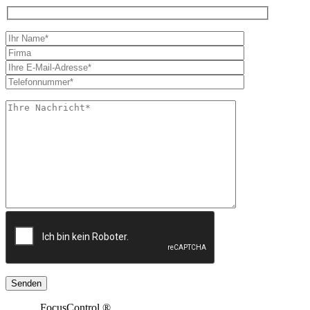
FocusControl ®